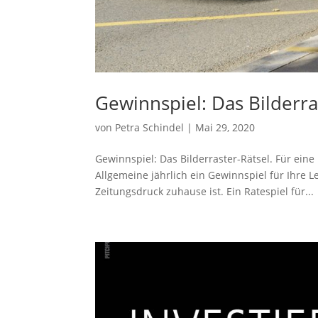
Gewinnspiel: Das Bilderra
von
Petra Schindel
|
Mai 29, 2020
Gewinnspiel: Das Bilderraster-Rätsel. Für ein
Allgemeine jährlich ein Gewinnspiel für Ihre Le
Zeitungsdruck zuhause ist. Ein Ratespiel für...