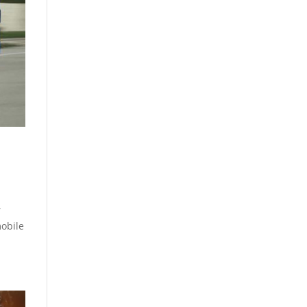
r
mobile