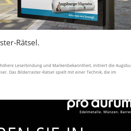
ster-Rätsel.
e höhere Leserbindung und Markenbekanntheit, initiiert die Augsbu
ser. Das Bilderraster-Rätsel spielt mit einer Technik, die im