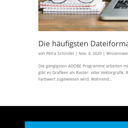
Die häufigsten Dateiform
von
Petra Schindel
|
Nov. 4, 2020
|
Wissenswe
Die gängigsten ADOBE Programme arbeiten mit
gibt es Grafiken als Raster- oder Vektorgrafik
Farbwert zugewiesen wird. Während...