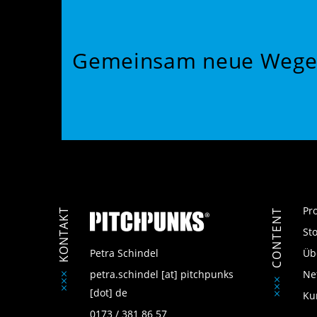
Gemeinsam neue Wege
Pr
KONTAKT
CONTENT
St
Petra Schindel
Üb
petra.schindel
[at]
pitchpunks
Ne
[dot]
de
Ku
0173 / 381 86 57