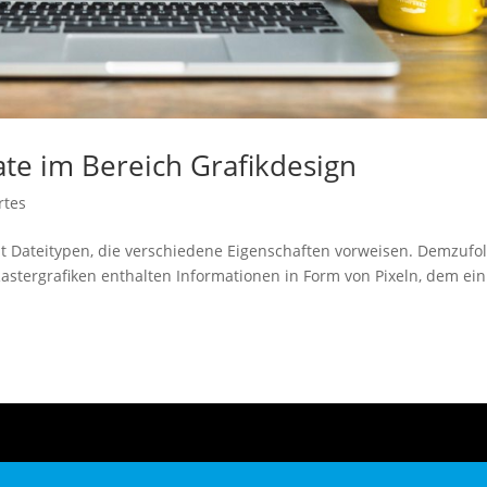
ate im Bereich Grafikdesign
rtes
 Dateitypen, die verschiedene Eigenschaften vorweisen. Demzufo
. Rastergrafiken enthalten Informationen in Form von Pixeln, dem ein