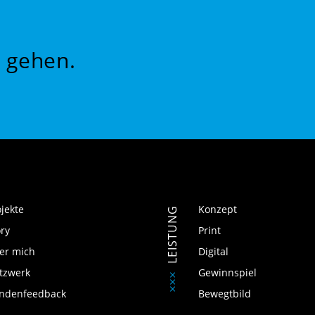
 gehen.
ojekte
Konzept
LEISTUNG
ory
Print
er mich
Digital
tzwerk
Gewinnspiel
ndenfeedback
Bewegtbild