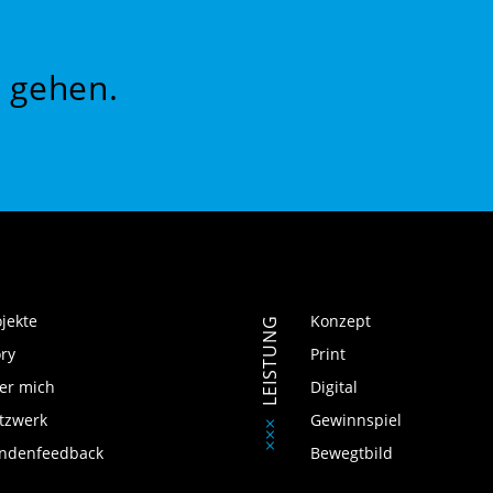
 gehen.
ojekte
Konzept
LEISTUNG
ory
Print
er mich
Digital
tzwerk
Gewinnspiel
ndenfeedback
Bewegtbild