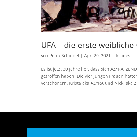
UFA – die erste weibliche
von
Petra Schindel
|
Apr. 20, 2021
|
Insides
Es ist jetzt 30 Jahre her, dass sich AZYRA, 
getroffen haben. Die vier jungen Frauen ha
verschönern. Krista aka AZYRA und Nicki aka 