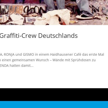
 Graffiti-Crew Deutschlands
ZENDA, RONJA und GISMO in einem Haidhausener Café das erste Mal
tten einen gemeinsamen Wunsch – Wände mit Sprühdosen zu
ZENDA hatten damit...