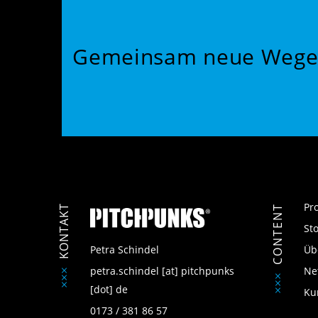
Gemeinsam neue Wege
Pr
KONTAKT
CONTENT
St
Petra Schindel
Üb
petra.schindel
[at]
pitchpunks
Ne
[dot]
de
Ku
0173 / 381 86 57